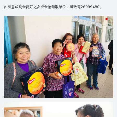
如有意成爲食德好之友或食物領取單位，可致電26999480。