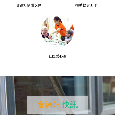
食德好捐贈伙伴
捐助救食工作
社區愛心湯
食德好
快訊