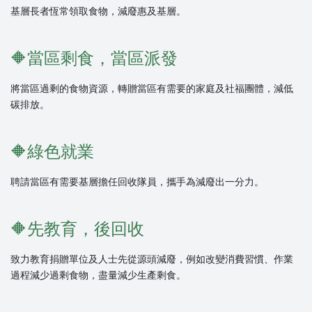
基層長者恆常領取食物，減廢惠及基層。
🔶
當區剩食，當區派發
將當區過剩的食物資源，轉贈當區有需要的家庭及社福團體，減低
碳排放。
🔶
綠色就業
聘請當區有需要基層擔任回收隊員，攜手為減廢出一分力。
🔶
先教育，後回收
致力教育捐贈單位及人士先從源頭減廢，例如改變消費習慣、作業
過程減少過剩食物，盡量減少生產剩食。