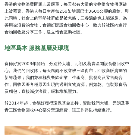
香港的食物浪費問題非常嚴重，每天都有大量的食物從食物供應鏈
上被丟棄。香港人每日生産如259架雙層巴士3600公噸的廚餘。與
此同時，社會上的弱勢社群總是被忽略，三餐溫飽也未能滿足。為
善用被浪費的食物，食德好開設食物回收中心，致力於社區內進行
食物回收及分享工作，建立惜食互助社區。
地區爲本 服務基層及環境
食德好於2009年開始，分別於大埔、元朗及葵青區開設食物回收中
心。我們的回收隊，每天風雨不改穿梭三區街市，回收商販賣剩的
新鮮蔬果；我們亦積極與餐飲企業、生產商、批發商及零售商合
作，回收因著各種原因出現的過剩食物資源，例如乾、包裝類食品
及麵包，直接減少浪費，緩和堆填壓力。
於2014年起，食德好獲得環保基金支持，資助我們大埔、元朗及葵
青三區食物回收中心部分營運經費，讓工作得以持續進行。