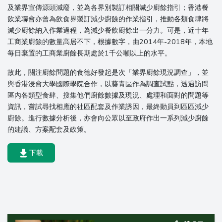
及業界宣傳源頭減廢，並為各界別製訂相關減少廚餘指引；香港餐
飲業聯會亦曾為飲食界製訂減少廚餘的作業指引，推動各類食肆將
減少廚餘納入作業過程，為減少餐飲廚餘出一分力。可是，近十年
工商業廚餘的數量高居不下，根據數字，由2014年-2018年，本地
每日棄置的工商業廚餘長期處於1千公噸以上的水平。
故此，關注廚餘問題的食德好發起是次「業界廚餘現況調查」，並
與香港浸會大學國際學院合作，以葵青區作為調查試點，透過訪問
區內各類型食肆、搜集他們廚餘數據及現況、處理和面對的問題等
資訊，嘗試尋找相應的社區配套及作業誘因，最終動員到區區減少
廚餘。進行數據分析後，亦會向公眾以至政府作出一系列減少廚餘
的建議、方案配套及政策。
下載