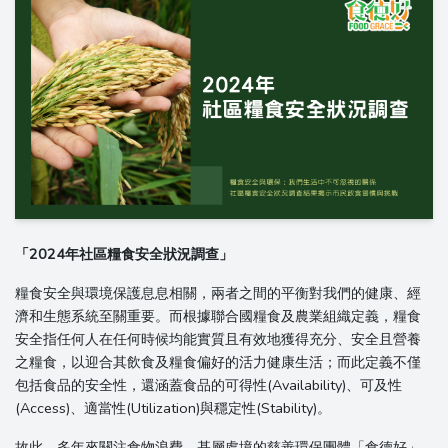
「2024年社區糧食安全狀況調查」
糧食安全與環境保護息息相關，兩者之間的平衡對我們的健康、經
濟和生態系統至關重要。而根據聯合國糧食及農業組織定義，糧食
安全指任何人在任何時候均能實質且有效地獲得充分、安全且營養
之糧食，以迎合其飲食及糧食偏好的活力健康生活；而此定義不僅
包括食品的安全性，還涵蓋食品的可得性(Availability)、可及性
(Access)、適當性(Utilization)與穩定性(Stability)。
故此，多年來關注食物浪費、基層處境的慈善環保團體「食德好」