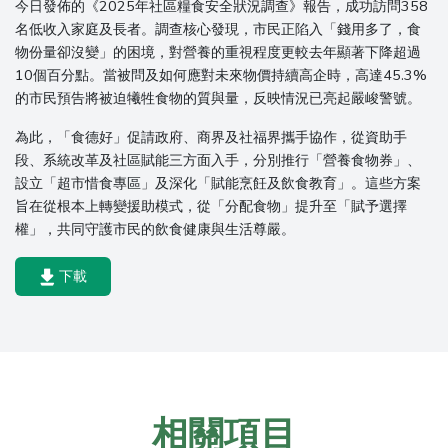
今日發佈的《2025年社區糧食安全狀況調查》報告，成功訪問358
名低收入家庭及長者。調查核心發現，市民正陷入「錢用多了，食
物份量卻沒變」的困境，對營養的重視程度更較去年顯著下降超過
10個百分點。當被問及如何應對未來物價持續高企時，高達45.3%
的市民預告將被迫犧牲食物的質與量，反映情況已亮起嚴峻警號。
為此，「食德好」促請政府、商界及社福界攜手協作，從資助手
段、系統改革及社區賦能三方面入手，分別推行「營養食物券」、
設立「超市惜食專區」及深化「賦能烹飪及飲食教育」。這些方案
旨在從根本上轉變援助模式，從「分配食物」提升至「賦予選擇
權」，共同守護市民的飲食健康與生活尊嚴。
下載
相關項目