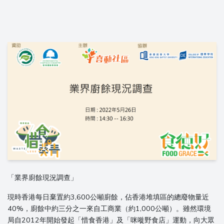
「業界廚餘現況調查」
現時香港每日棄置約3,600公噸廚餘，佔香港堆填區的總廢物量近
40%，廚餘中約三分之一來自工商業（約1,000公噸）。雖然環境
局自2012年開始發起「惜食香港」及「咪嘥野食店」運動，向大眾