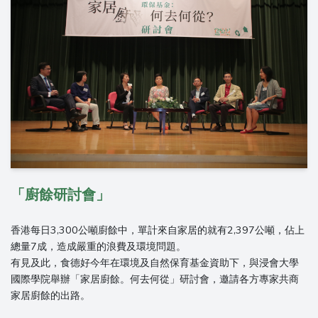
「廚餘研討會」
香港每日3,300公噸廚餘中，單計來自家居的就有2,397公噸，佔上
總量7成，造成嚴重的浪費及環境問題。
有見及此，食德好今年在環境及自然保育基金資助下，與浸會大學
國際學院舉辦「家居廚餘。何去何從」研討會，邀請各方專家共商
家居廚餘的出路。