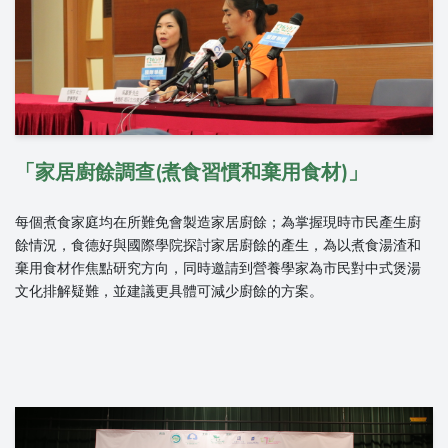
「家居廚餘調查(煮食習慣和棄用食材)」
每個煮食家庭均在所難免會製造家居廚餘；為掌握現時市民產生廚
餘情況，食德好與國際學院探討家居廚餘的產生，為以煮食湯渣和
棄用食材作焦點研究方向，同時邀請到營養學家為市民對中式煲湯
文化排解疑難，並建議更具體可減少廚餘的方案。