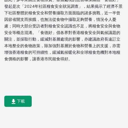
發起是次「2024年社區糧食安全狀況調查」，結果揭示了經濟不景
下社區整體於糧食安全和營養攝取方面面臨的諸多挑戰，近一半曾
因節省開支而挨餓，也無法從食物中攝取足夠營養，情況令人憂
慮；同時大部分受訪者對糧食安全認識也不足，將糧食安全與食物
安全等概念混淆。「食德好」倡各界對香港糧食安全與氣候議題的
關注，並採取行動，緩減對基層處境的影響，亦建議政府長遠訂立
本地整全的食物政策，除加強對基層於食物和營養上的支援，亦需
增強香港糧食的可持續性，緩減氣候暖化和全球糧食危機對本地糧
食價格的影響，讓香港市民能食得好。
下載