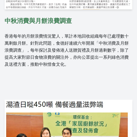
中秋消費與月餅浪費調查
香港每年的月餅浪費情況驚人，單計本地回收組織每年已處理數十
萬剩餘月餅。針對此問題，食德好連續六年開展「中秋消費及月餅
浪費調查」，每年探討及發佈港人送贈賀禮及月餅過剩數字，除了
提高大家對節日食物浪費的關注外，亦向公眾提出一系列綠色消費
及送禮方案，推動中秋惜食文化。