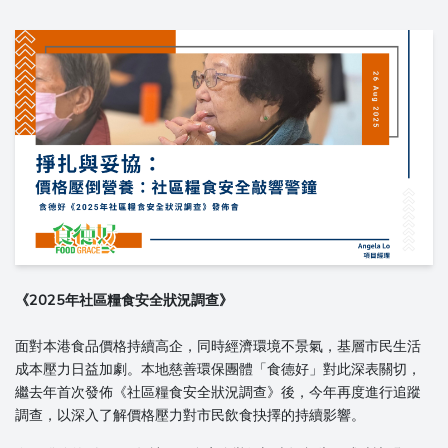
《2025年社區糧食安全狀況調查》
面對本港食品價格持續高企，同時經濟環境不景氣，基層市民生活
成本壓力日益加劇。本地慈善環保團體「食德好」對此深表關切，
繼去年首次發佈《社區糧食安全狀況調查》後，今年再度進行追蹤
調查，以深入了解價格壓力對市民飲食抉擇的持續影響。