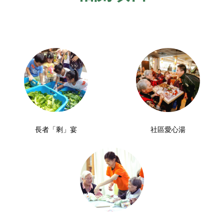
長者「剩」宴
社區愛心湯