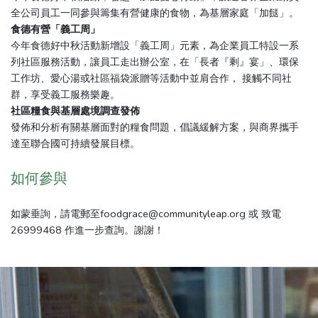
全公司員工一同參與籌集有營健康的⻝物，為基層家庭「加餸」。
食德有營「義工周」
今年食德好中秋活動新增設「義工周」元素，為企業員工特設一系
列社區服務活動，讓員工走出辦公室，在「長者『剩』宴」、環保
工作坊、愛心湯或社區福袋派贈等活動中並肩合作， 接觸不同社
群，享受義工服務樂趣。
社區糧食與基層處境調查發佈
發佈和分析有關基層面對的糧食問題，倡議緩解方案，與商界攜手
達至聯合國可持續發展目標。
如何參與
如蒙垂詢，請電郵至
foodgrace@communityleap.org
或 致電
26999468
作進一步查詢。謝謝！