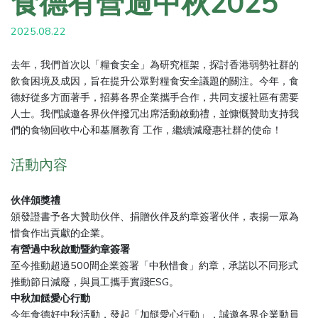
食德有營過中秋2025
2025.08.22
去年，我們首次以「糧食安全」為研究框架，探討香港弱勢社群的
飲食困境及成因，旨在提升公眾對糧食安全議題的關注。今年，食
德好從多方面著手，招募各界企業攜手合作，共同支援社區有需要
人士。我們誠邀各界伙伴撥冗出席活動啟動禮，並慷慨贊助支持我
們的食物回收中心和基層教育 工作，繼續減廢惠社群的使命！
活動內容
伙伴頒獎禮
頒發證書予各大贊助伙伴、捐贈伙伴及約章簽署伙伴，表揚一眾為
惜食作出貢獻的企業。
有營過中秋啟動暨約章簽署
至今推動超過500間企業簽署「中秋惜食」約章，承諾以不同形式
推動節日減廢，與員工攜手實踐ESG。
中秋加餸愛心行動
今年食德好中秋活動，發起「加餸愛心行動」，誠邀各界企業動員