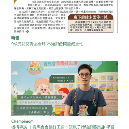
晴報
9成受訪葵青區食肆 不知廚餘問題嚴重性
Champimom
機構專訪 ︳賽馬會食德好工房：讓親子體驗廚藝樂趣 學習