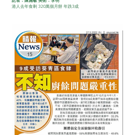
記者：陳施敏 美術：李明
港人去年食剩 320萬個月餅 年跌3成