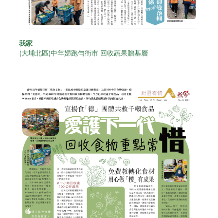
我家
(大埔北區)中年婦跑勻街市 回收蔬果贈基層