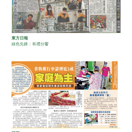
東方日報
綠色先鋒：有禮分饗