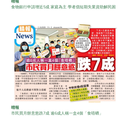
晴報
食物銀行申請增近5成 家庭為主 學者倡短期失業資助解民困
晴報
市民買月餅意慾跌7成 逾6成人稱一盒4個「食唔晒」