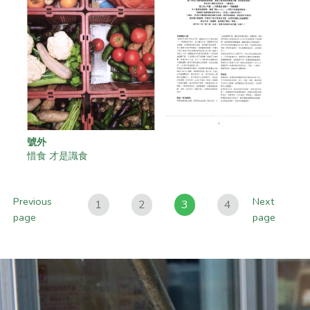
號外
惜食 才是識食
Previous
Next
1
2
3
4
page
page