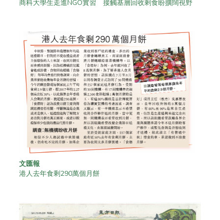
商科大學生走進NGO實習 接觸基層回收剩食盼擴闊視野
文匯報
港人去年食剩290萬個月餅