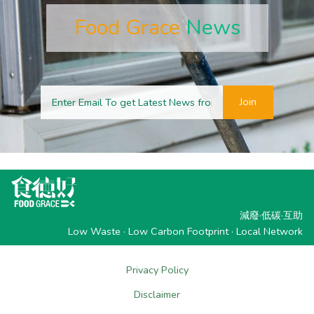
Food Grace
News
Join
減廢·低碳·互助
Low Waste · Low Carbon Footprint · Local Network
Privacy Policy
Disclaimer