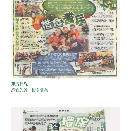
東方日報
綠色先鋒：惜食耆兵