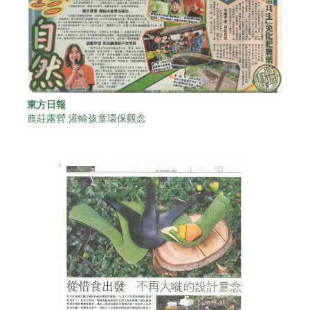
東方日報
農莊露營 灌輸孩童環保觀念