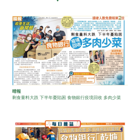
晴報
剩食量料大跌 下半年憂陷困 食物銀行疫境回收 多肉少菜